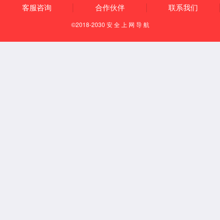
扫二维码用手机看
上一个
:
三月双喜！武汉PA旗舰厅官网载誉前行
下一个
:
PA旗舰厅(中国区)股份有限公司官网 2024年股权激励计
划激励对象（核心员工） 名单公示
上一个
:
三月双喜！武汉PA旗舰厅官网载誉前行
下一个
:
PA旗舰厅(中国区)股份有限公司官网 2024年股权激励计
划激励对象（核心员工） 名单公示
相关资讯
中国盾构刀具第一股即将诞生！11月25 日PA旗舰厅官网将在北
交所上市网上路演
捷报!PA旗舰厅官网助力重庆地铁27号线03标项目突破性贯通！
证监会举办2025年“5·15全国投资者保护宣传日”活动
陈华平副主席在2025年“5·15全国投资者保护宣传日”活动上的致
辞
三月双喜！武汉PA旗舰厅官网载誉前行
二十载筑梦路，今朝共启新程！|PA旗舰厅官网
PA旗舰厅(中国区)股份有限公司官网 2024年股权激励计划激励
对象（核心员工） 名单公示